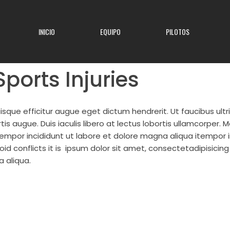
INICIO
EQUIPO
PILOTOS
ports Injuries
uisque efficitur augue eget dictum hendrerit. Ut faucibus ul
tis augue. Duis iaculis libero at lectus lobortis ullamcorper.
 tempor incididunt ut labore et dolore magna aliqua itempor 
id conflicts it is
ipsum dolor sit amet, consectetadipisicing
 aliqua.