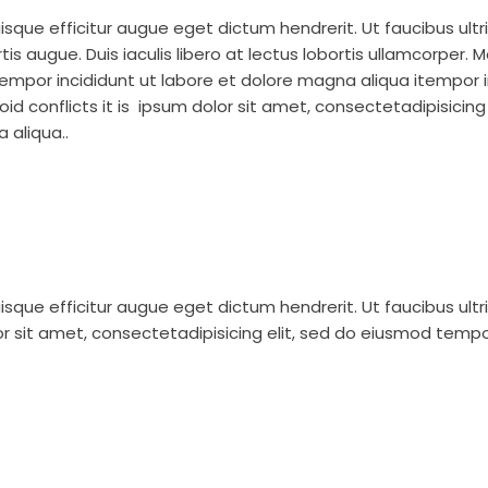
uisque efficitur augue eget dictum hendrerit. Ut faucibus ul
tis augue. Duis iaculis libero at lectus lobortis ullamcorper.
 tempor incididunt ut labore et dolore magna aliqua itempor 
id conflicts it is
ipsum dolor sit amet, consectetadipisicing
 aliqua..
uisque efficitur augue eget dictum hendrerit. Ut faucibus ul
r sit amet, consectetadipisicing elit, sed do eiusmod tempo